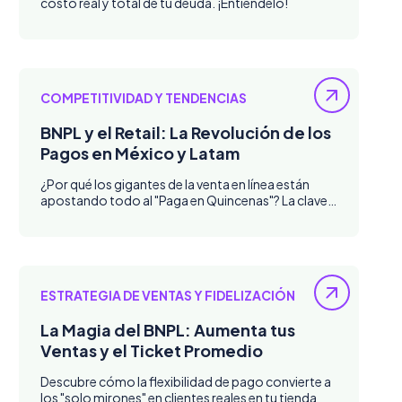
costo real y total de tu deuda. ¡Entiéndelo!
COMPETITIVIDAD Y TENDENCIAS
BNPL y el Retail: La Revolución de los
Pagos en México y Latam
¿Por qué los gigantes de la venta en línea están
apostando todo al "Paga en Quincenas"? La clave
del consumidor latino
ESTRATEGIA DE VENTAS Y FIDELIZACIÓN
La Magia del BNPL: Aumenta tus
Ventas y el Ticket Promedio
Descubre cómo la flexibilidad de pago convierte a
los "solo mirones" en clientes reales en tu tienda