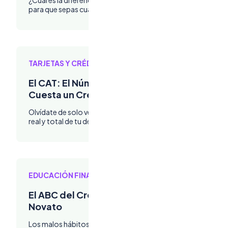
para que sepas cuándo usar cada una
TARJETAS Y CRÉDITOS
El CAT: El Número que Te Dice Cuánto te
Cuesta un Crédito
Olvídate de solo ver la tasa de interés. El CAT es el costo
real y total de tu deuda. ¡Entiéndelo!
EDUCACIÓN FINANCIERA SIMPLE
El ABC del Crédito: Evita Estos 4 Errores de
Novato
Los malos hábitos te salen carísimos. Conoce los errores