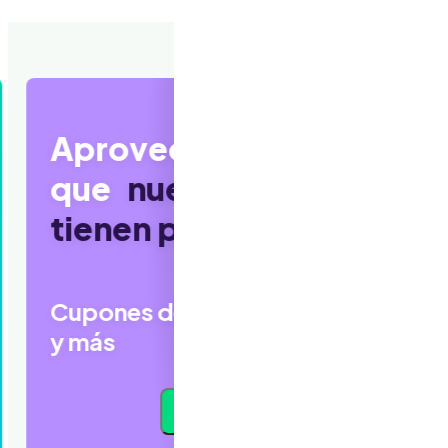
¡CERO comisión en
tu
primera compra!
Regístrate hoy y estrena con pagos
flexibles y sin comisiones
Regístrate y compra