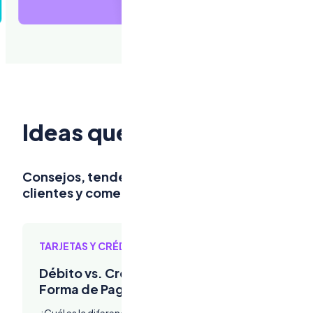
Ideas que inspiran
Consejos, tendencias y recursos para impulsar
clientes y comercios
TARJETAS Y CRÉDITOS
Débito vs. Crédito vs. BNPL: Elige la Mejor
Forma de Pagar
¿Cuál es la diferencia? Conoce las ventajas y desventajas